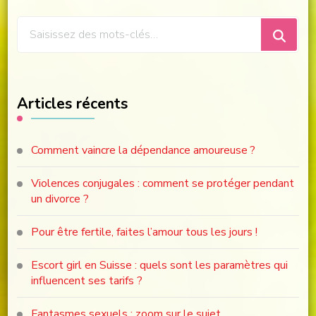
Vous
recherchiez
quelque
chose
Articles récents
?
Comment vaincre la dépendance amoureuse ?
Violences conjugales : comment se protéger pendant
un divorce ?
Pour être fertile, faites l’amour tous les jours !
Escort girl en Suisse : quels sont les paramètres qui
influencent ses tarifs ?
Fantasmes sexuels : zoom sur le sujet