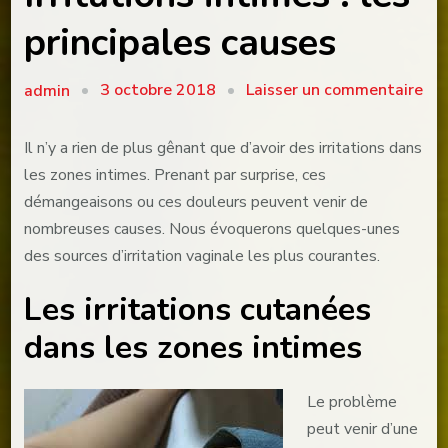
principales causes
sur
3 octobre 2018
Laisser un commentaire
admin
Irr
int
Il n’y a rien de plus gênant que d’avoir des irritations dans
:
les zones intimes. Prenant par surprise, ces
les
démangeaisons ou ces douleurs peuvent venir de
pri
nombreuses causes. Nous évoquerons quelques-unes
cau
des sources d’irritation vaginale les plus courantes.
Les irritations cutanées
dans les zones intimes
Le problème
peut venir d’une